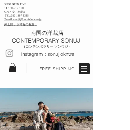
SHOP OPEN TIME
11：30～17：00
OPEN 金、土曜日
TEL:
080-1397-5355
E-mail:​sonuji@kza.biglobe.ne.jp
紳士服 、お洋服のお直し
​南国の洋裁店
CONTEMPORARY SONUJI
​（コンテンポラリー ソンウジ）
Instagram：sonujioknwa
FREE SHIPPING