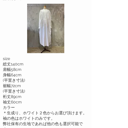
size
総丈140cm
肩幅58cm
身幅64cm
(平置き寸法)
裾幅72cm
(平置き寸法)
裄丈89cm
​袖丈60cm
カラー
＊生成り、ホワイト２色からお選び頂けます。
袖の色はホワイトのみです。
​弊社保有の生地であれば他の色も選択可能で